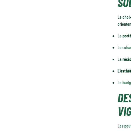
SO
Le choix
orienten
La
port
Les
cha
La
résis
L’esthé
Le
budg
DE
VI
Les pout