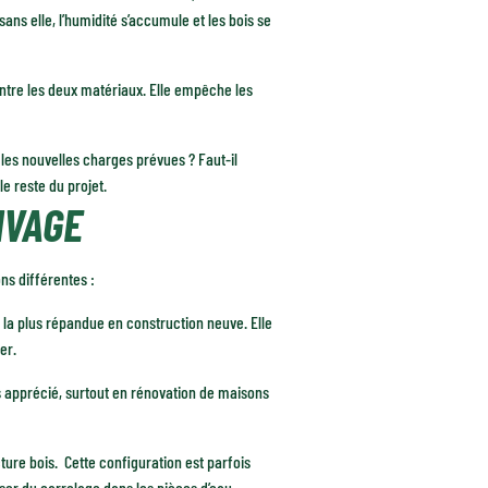
sans elle, l’humidité s’accumule et les bois se
entre les deux matériaux. Elle empêche les
les nouvelles charges prévues ? Faut-il
le reste du projet.
IVAGE
ns différentes :
on la plus répandue en construction neuve. Elle
er.
rès apprécié, surtout en rénovation de maisons
ture bois. Cette configuration est parfois
er du carrelage dans les pièces d’eau.