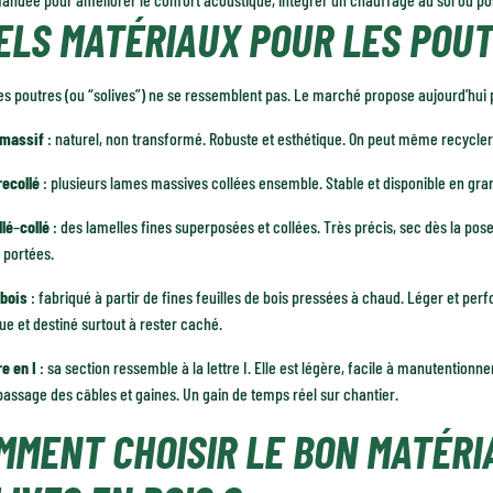
ELS MATÉRIAUX POUR LES POUT
es poutres (ou “solives”) ne se ressemblent pas. Le marché propose aujourd’hui 
 massif
: naturel, non transformé. Robuste et esthétique. On peut même recycler
recollé
: plusieurs lames massives collées ensemble. Stable et disponible en gra
llé
–
collé
: des lamelles fines superposées et collées. Très précis, sec dès la pose,
 portées.
bois
: fabriqué à partir de fines feuilles de bois pressées à chaud. Léger et 
ue et destiné surtout à rester caché.
re en I
: sa section ressemble à la lettre I. Elle est légère, facile à manutention
passage des câbles et gaines. Un gain de temps réel sur chantier.
MMENT CHOISIR LE BON MATÉRI