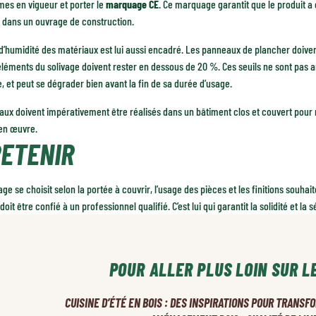
mes en vigueur et porter le
marquage CE
. Ce marquage garantit que le produit a é
é dans un ouvrage de construction.
d’humidité des matériaux est lui aussi encadré. Les panneaux de plancher doiven
léments du solivage doivent rester en dessous de 20 %. Ces seuils ne sont pas a
 et peut se dégrader bien avant la fin de sa durée d’usage.
aux doivent impérativement être réalisés dans un bâtiment clos et couvert pour
 en œuvre.
RETENIR
age se choisit selon la portée à couvrir, l’usage des pièces et les finitions souh
doit être confié à un professionnel qualifié. C’est lui qui garantit la solidité et la 
POUR ALLER PLUS LOIN SUR L
CUISINE D’ÉTÉ EN BOIS : DES INSPIRATIONS POUR TRANS