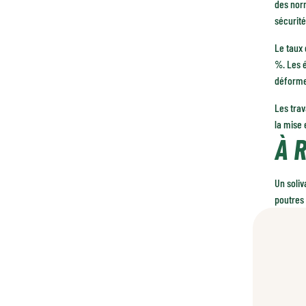
des nor
sécurit
Le taux 
%. Les é
déforme,
Les trav
la mise
À 
Un soliv
poutres 