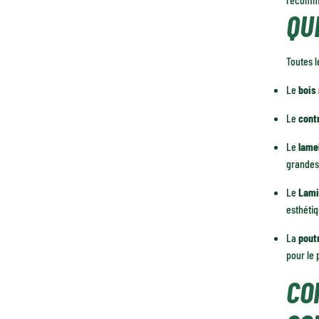
QU
Toutes l
Le
bois
Le
cont
Le
lame
grandes
Le
Lami
esthétiq
La
pout
pour le 
CO