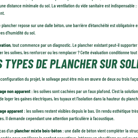
une distance minimale du sol. La ventilation du vide sanitaire est indispensable : 
nt.
 plancher repose sur une dalle béton, une barrière d’étanchéité est obligatoire 
s d’humidité du sol.
vation
, tout commence par un diagnostic. Le plancher existant peut-il supporter 
r les solives, les renforcer ou les remplacer ? Cette évaluation conditionne tout 
S TYPES DE PLANCHER SUR SOL
 configuration du projet, le solivage peut être mis en œuvre de deux ou trois faço
vage non apparent
: les solives sont cachées par un faux plafond. C’est la soluti
e loger les gaines électriques, les tuyaux et l’isolation dans la hauteur du planch
vage apparent
: les solives restent visibles depuis le bas. Un rendu esthétique t
s. Il demande cependant une attention particulière à l’acoustique.
 cas d’un
plancher mixte bois-béton
: une dalle de béton vient compléter la struc
ndée pour améliorer le confort acoustique, intégrer un chauffage au sol ou pos