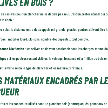
LIVES EN BOIS ?
 des solives pour un plancher ne se décide pas seul. C’est un professionnel qui calc
t le choix :
ée
: plus la distance entre deux appuis est grande, plus les poutres doivent être h
rges
: mobilier lourd, cloisons, nombre d’occupants… tout compte.
tance à la flexion
: les solives ne doivent pas fléchir sous les charges, même da
tique
: si les poutres restent visibles, le veinage, l’essence et la finition du bois en
et
: il varie selon le type de plancher et les matériaux retenus.
S MATÉRIAUX ENCADRÉS PAR L
GUEUR
res et les panneaux utilisés dans un plancher bois (contreplaqués, panneaux de