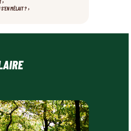
›
R
›
N S’EN MÊLAIT ?
LAIRE