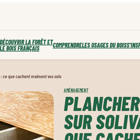
DÉCOUVRIR LA FORÊT ET
COMPRENDRE
LES USAGES DU BOIS
S'INS
LE BOIS FRANÇAIS
 : ce que cachent vraiment vos sols
AMÉNAGEMENT
PLANCHER 
SUR SOLIV
QUE CACH