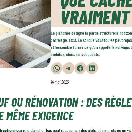
VRAIMENT
Le plancher désigne la partie structurelle horizon
carrelage, etc.). Le sol que vous foulez peut repo
et l’ensemble forme ce qu’on appelle le solivage. 
mobilier, cloisons, occupants.
Partager sur WhatsApp
Partager sur Telegram
Partager sur Facebook
Partager sur LinkedIn
14 mai 2026
UF OU RÉNOVATION : DES RÈGLE
E MÊME EXIGENCE
truction neuve
, le plancher bas peut reposer sur des plots, des murets ou un vide