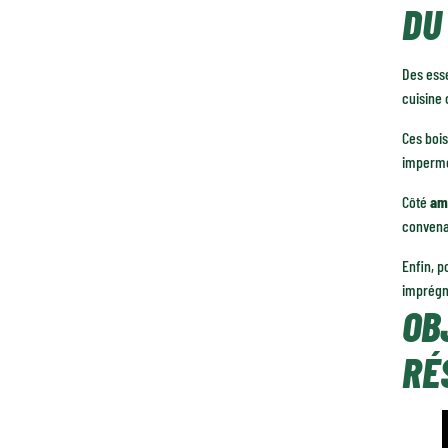
DU
Des es
cuisine 
Ces bois
impermé
Côté
am
convena
Enfin, p
imprégna
OB
RÉ