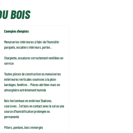
.
U BOIS
Exemples d’emplois
Menuiseries intérieures à l’abri de l’humidité :
parquets, escaliers intérieurs, portes…
Charpente, ossatures correctement ventilées en
service
Toutes pièces de construction ou menuiseries
extérieures verticales soumises à la pluie :
bardages, fenêtres… Pièces abritées mais en
atmosphère extrêmement humide
Bois horizontaux en extérieur (balcons,
coursives…) et bois en contact avec le sol ou une
source d’humidification prolongée ou
permanente
Piliers, pontons, bois immergés