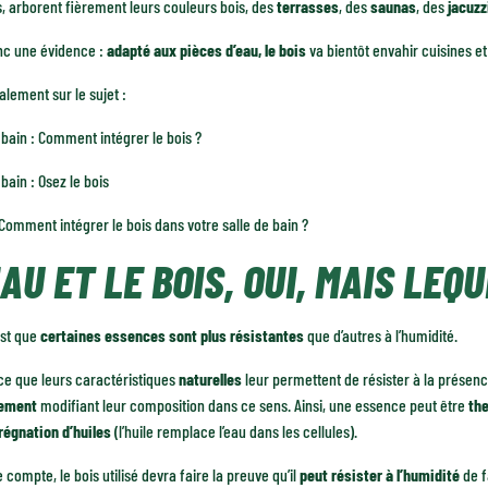
, arborent fièrement leurs couleurs bois, des
terrasses
, des
saunas
, des
jacuzz
onc une évidence :
adapté aux pièces d’eau, le bois
va bientôt envahir cuisines et
galement sur le sujet :
 bain : Comment intégrer le bois ?
 bain : Osez le bois
Comment intégrer le bois dans votre salle de bain ?
EAU ET LE BOIS, OUI, MAIS LEQU
est que
certaines essences sont plus résistantes
que d’autres à l’humidité.
ce que leurs caractéristiques
naturelles
leur permettent de résister à la présence
tement
modifiant leur composition dans ce sens. Ainsi, une essence peut être
th
égnation d’huiles
(l’huile remplace l’eau dans les cellules).
e compte, le bois utilisé devra faire la preuve qu’il
peut résister à l’humidité
de f