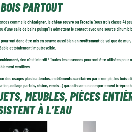
 BOIS PARTOUT
sences comme le
châtaigner
, le
chêne rouvre
ou
l’acacia
(tous trois classe 4) p
ou d’une salle de bains puisqu’ils admettent le contact avec une source d’humidit
 pourront donc être mis en oeuvre aussi bien en
revêtement
de sol que de mur
able et totalement imputrescible.
eublement
, rien n’est interdit ! Toutes les essences pourront être utilisées pou
blement ventilées.
our des usages plus inattendus, en
éléments sanitaires
par exemple, les bois util
tion, collage parfois, résine, vernis…) garantissant un comportement irréproch
JETS, MEUBLES, PIÈCES ENTIÈ
SISTENT À L’EAU