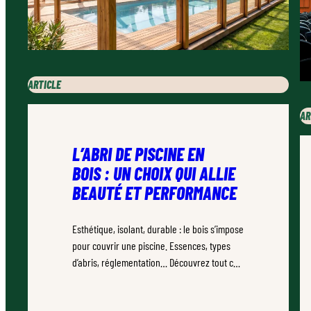
ARTICLE
AR
L’ABRI DE PISCINE EN
BOIS : UN CHOIX QUI ALLIE
BEAUTÉ ET PERFORMANCE
Esthétique, isolant, durable : le bois s’impose
pour couvrir une piscine. Essences, types
d’abris, réglementation… Découvrez tout ce
qu’il faut savoir.