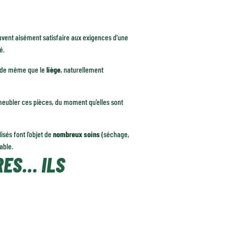
euvent aisément satisfaire aux exigences d’une
é.
, de même que le
liège
, naturellement
r meubler ces pièces, du moment qu’elles sont
isés font l’objet de
nombreux soins
(séchage,
able.
RES… ILS