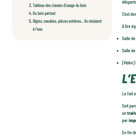
élégants
Tableau des classes d'usage du bois
Du bois partout
C’est d
Objets, meubles, pièces entières… Ils résistent
À lire é
à l'eau
Salle de
Salle de
[Vidéo] 
L’
Le fait 
Soit par
un
trai
par
impr
En fin d