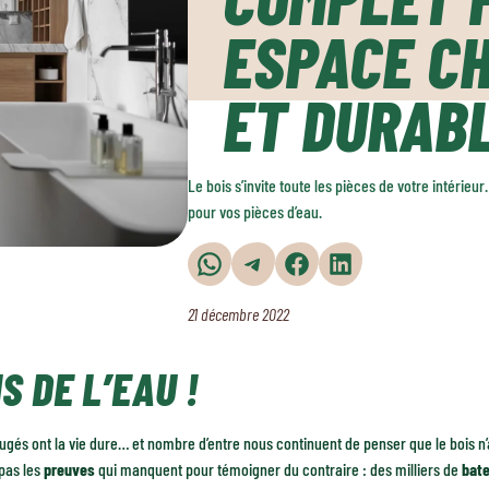
ESPACE C
ET DURAB
Le bois s’invite toute les pièces de votre intérie
pour vos pièces d’eau.
Partager sur WhatsApp
Partager sur Telegram
Partager sur Facebook
Partager sur LinkedIn
21 décembre 2022
S DE L’EAU !
ugés ont la vie dure… et nombre d’entre nous continuent de penser que le bois n’a p
pas les
preuves
qui manquent pour témoigner du contraire : des milliers de
bat