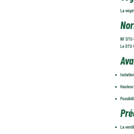
La végét
Nor
NF DTU 4
Le DTU 4
Ava
Isolatio
Hauteur 
Possibil
Pré
La venti