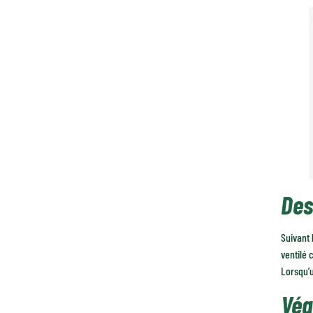
Des
Suivant 
ventilé 
Lorsqu’u
Vég