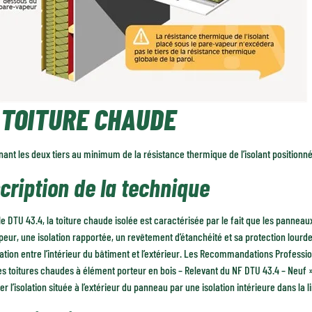
 TOITURE CHAUDE
nt les deux tiers au minimum de la résistance thermique de l’isolant positionné
cription de la technique
le DTU 43.4, la toiture chaude isolée est caractérisée par le fait que les pannea
eur, une isolation rapportée, un revêtement d’étanchéité et sa protection lourde
ation entre l’intérieur du bâtiment et l’extérieur. Les Recommandations Professi
s toitures chaudes à élément porteur en bois – Relevant du NF DTU 43.4 – Neuf » (ju
r l’isolation située à l’extérieur du panneau par une isolation intérieure dans la l