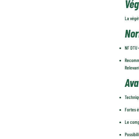
Vég
La végét
Nor
NF DTU 4
Recomma
Relevant
Ava
Techniqu
Fortes é
Le comp
Possibil