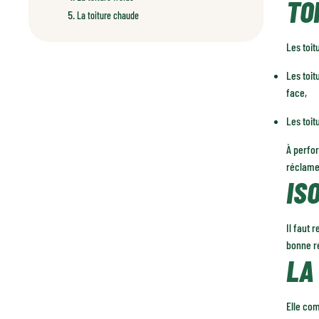
TO
La toiture chaude
Les toit
Les toit
face,
Les toit
À perfor
réclame 
IS
Il faut 
bonne ré
LA
Elle com