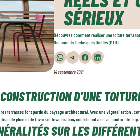
SÉRIEUX
Découvrez comment réaliser une toiture terrasse d
Documents Techniques Unifiés (DTU).
Partager sur WhatsApp
Partager sur Telegram
Partager sur Facebook
Partager sur LinkedIn
14 septembre 2021
 CONSTRUCTION D’UNE TOITUR
ures terrasses font partie du paysage architectural. Avec une végétalisation , cet
d’eau de pluie et de favoriser l’évaporation, contribuant ainsi au confort d’été grâc
NÉRALITÉS SUR LES DIFFÉREN