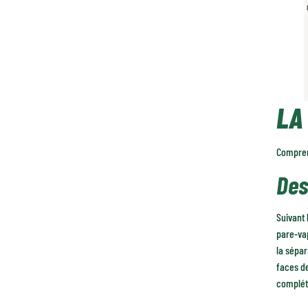
LA
Comprena
Des
Suivant 
pare-vap
la sépar
faces de
compléte