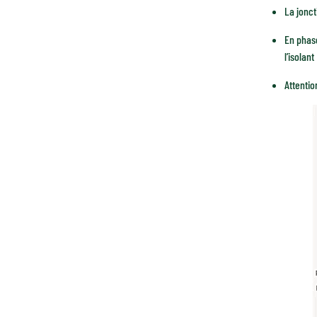
La jonct
En phase
l’isolant
Attenti