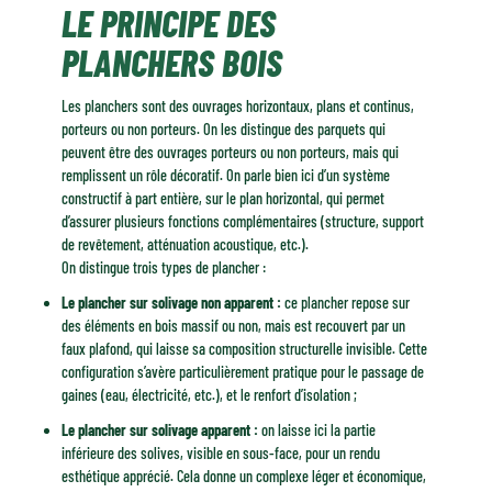
LE PRINCIPE DES
Quelles questions avant d’entreprendre la réalisation d’un plancher ?
Les règles fondamentales
PLANCHERS BOIS
Une offre variée d’éléments de structure
Pose des panneaux — généralités
Les planchers sont des ouvrages horizontaux, plans et continus,
porteurs ou non porteurs. On les distingue des parquets qui
Plancher en lames de bois massif
peuvent être des ouvrages porteurs ou non porteurs, mais qui
Les charges
remplissent un rôle décoratif. On parle bien ici d’un système
La dalle de plancher
constructif à part entière, sur le plan horizontal, qui permet
d’assurer plusieurs fonctions complémentaires (structure, support
de revêtement, atténuation acoustique, etc.).
On distingue trois types de plancher :
Le plancher sur solivage non apparent :
ce plancher repose sur
des éléments en bois massif ou non, mais est recouvert par un
faux plafond, qui laisse sa composition structurelle invisible. Cette
configuration s’avère particulièrement pratique pour le passage de
gaines (eau, électricité, etc.), et le renfort d’isolation ;
Le plancher sur solivage apparent :
on laisse ici la partie
inférieure des solives, visible en sous-face, pour un rendu
esthétique apprécié. Cela donne un complexe léger et économique,