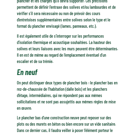
plancher et les charges qu’il devra supporter. Ces précisions
permettent de définir l’entraxe des solives et/ou lambourdes et de
vérifier s’il sera nécessaire ou non de prévoir des cours
d’entretoises supplémentaires entre solives selon le type et le
format du plancher envisagé (lames, panneaux, etc.).
Il est également utile de s’interroger sur les performances
d’isolation thermique et acoustique souhaitées. La hauteur des
solives et leurs liaisons avec les murs peuvent être déterminantes.
Il en est de même au regard de l’emplacement éventuel d’un
escalier et de sa trémie.
En neuf
On peut distinguer deux types de plancher bois : le plancher bas en
rez-de-chaussée de l’habitation (dalle bois) et les planchers
d’étage, intermédiaires, qui ne répondent pas aux mêmes
sollicitations et ne sont pas assujettis aux mêmes règles de mise
en œuvre.
Le plancher bas d’une construction neuve peut reposer sur des
plots ou des murets en béton ou bien encore sur un vide sanitaire.
Dans ce dernier cas, il faudra veiller à poser l’élément porteur le