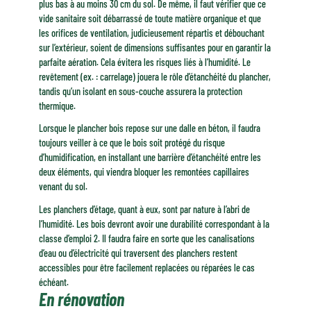
plus bas à au moins 30 cm du sol. De même, il faut vérifier que ce
vide sanitaire soit débarrassé de toute matière organique et que
les orifices de ventilation, judicieusement répartis et débouchant
sur l’extérieur, soient de dimensions suffisantes pour en garantir la
parfaite aération. Cela évitera les risques liés à l’humidité. Le
revêtement (ex. : carrelage) jouera le rôle d’étanchéité du plancher,
tandis qu’un isolant en sous-couche assurera la protection
thermique.
Lorsque le plancher bois repose sur une dalle en béton, il faudra
toujours veiller à ce que le bois soit protégé du risque
d’humidification, en installant une barrière d’étanchéité entre les
deux éléments, qui viendra bloquer les remontées capillaires
venant du sol.
Les planchers d’étage, quant à eux, sont par nature à l’abri de
l’humidité. Les bois devront avoir une durabilité correspondant à la
classe d’emploi 2. Il faudra faire en sorte que les canalisations
d’eau ou d’électricité qui traversent des planchers restent
accessibles pour être facilement replacées ou réparées le cas
échéant.
En rénovation