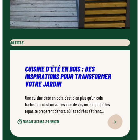
ARTICLE
CUISINE D’ÉTÉ EN BOIS : DES
INSPIRATIONS POUR TRANSFORMER
VOTRE JARDIN
Une cuisine d’été en bois, c’est bien plus qu’un coin
barbecue : c’est un vrai espace de vie, un endroit où les
repas se préparent dehors, où les soirées s’étirent
naturellement. Bien conçu, bien réalisé par un
TEMPS DE LECTURE :
3–5 MINUTES
professionnel qualifié, ce type d’aménagement peut
transformer durablement un jardin.