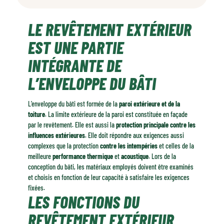
Le revêtement extérieur est une partie intégrante de l'enveloppe du
LE REVÊTEMENT EXTÉRIEUR
bâti
Les fonctions du revêtement extérieur
EST UNE PARTIE
Les nombreux atouts du bois
INTÉGRANTE DE
L’ENVELOPPE DU BÂTI
L’enveloppe du bâti est formée de la
paroi extérieure et de la
toiture
. La limite extérieure de la paroi est constituée en façade
par le revêtement. Elle est aussi la
protection principale contre les
influences extérieures
. Elle doit répondre aux exigences aussi
complexes que la protection
contre les intempéries
et celles de la
meilleure
performance thermique
et
acoustique
. Lors de la
conception du bâti, les matériaux employés doivent être examinés
et choisis en fonction de leur capacité à satisfaire les exigences
fixées.
LES FONCTIONS DU
REVÊTEMENT EXTÉRIEUR