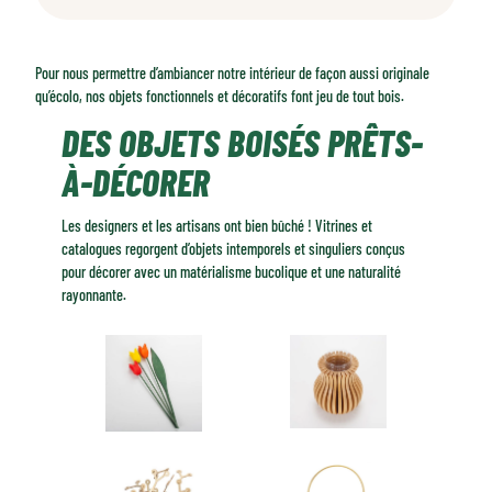
Des objets boisés prêts-à-décorer
Des œuvres d’art uniques ou en série limitées
Pour nous permettre d’ambiancer notre intérieur de façon aussi originale
Des objets boisés à fabriquer maison
qu’écolo, nos objets fonctionnels et décoratifs font jeu de tout bois.
DES OBJETS BOISÉS PRÊTS-
À-DÉCORER
Les designers et les artisans ont bien bûché ! Vitrines et
catalogues regorgent d’objets intemporels et singuliers conçus
pour décorer avec un matérialisme bucolique et une naturalité
rayonnante.