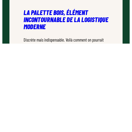
LA PALETTE BOIS, ÉLÉMENT
INCONTOURNABLE DE LA LOGISTIQUE
MODERNE
Discrète mais indispensable. Voilà comment on pourrait
décrire la palette bois. Ce rectangle de bois que vous avez
déjà croisé des milliers de fois sans vraiment y prêter
attention est pourtant un champion méconnu.
TEMPS DE LECTURE :
4–6 MINUTES
QUI SOMMES-NOUS ?
À propos de la campagne