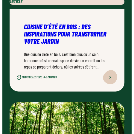
ARTICLE
CUISINE D’ÉTÉ EN BOIS : DES
INSPIRATIONS POUR TRANSFORMER
VOTRE JARDIN
Une cuisine d’été en bois, c’est bien plus qu’un coin
barbecue : c’est un vrai espace de vie, un endroit où les
repas se préparent dehors, où les soirées s’étirent
naturellement. Bien conçu, bien réalisé par un
TEMPS DE LECTURE :
3–5 MINUTES
professionnel qualifié, ce type d’aménagement peut
transformer durablement un jardin.