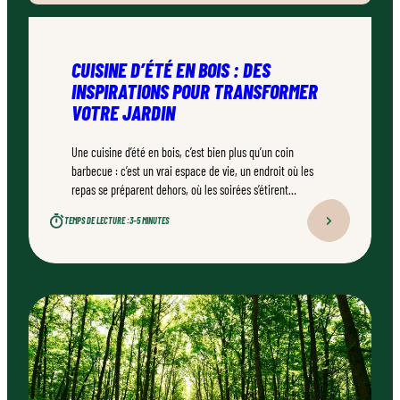
CUISINE D’ÉTÉ EN BOIS : DES
INSPIRATIONS POUR TRANSFORMER
VOTRE JARDIN
Une cuisine d’été en bois, c’est bien plus qu’un coin
barbecue : c’est un vrai espace de vie, un endroit où les
repas se préparent dehors, où les soirées s’étirent
naturellement. Bien conçu, bien réalisé par un
TEMPS DE LECTURE :
3–5 MINUTES
professionnel qualifié, ce type d’aménagement peut
transformer durablement un jardin.