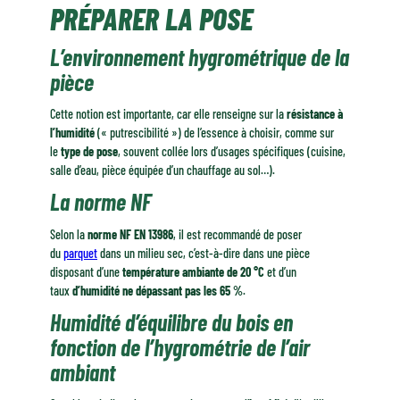
PRÉPARER LA POSE
Les types de supports
Les trois types de pose
L’environnement hygrométrique de la
pièce
Cette notion est importante, car elle renseigne sur la
résistance à
l’humidité
(« putrescibilité ») de l’essence à choisir, comme sur
le
type de pose
, souvent collée lors d’usages spécifiques (cuisine,
salle d’eau, pièce équipée d’un chauffage au sol…).
La norme NF
Selon la
norme NF EN 13986
, il est recommandé de poser
du
parquet
dans un milieu sec, c’est-à-dire dans une pièce
disposant d’une
température ambiante de 20 °C
et d’un
taux
d’humidité ne dépassant pas les 65 %
.
Humidité d’équilibre du bois en
fonction de l’hygrométrie de l’air
ambiant