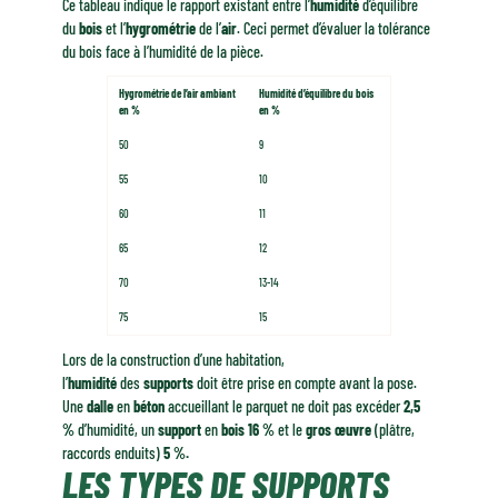
Ce tableau indique le rapport existant entre l’
humidité
d’équilibre
du
bois
et l’
hygrométrie
de l’
air
. Ceci permet d’évaluer la tolérance
du bois face à l’humidité de la pièce.
Hygrométrie de l’air ambiant
Humidité d’équilibre du bois
en %
en %
50
9
55
10
60
11
65
12
70
13-14
75
15
Lors de la construction d’une habitation,
l’
humidité
des
supports
doit être prise en compte avant la pose.
Une
dalle
en
béton
accueillant le parquet ne doit pas excéder
2,5
%
d’humidité, un
support
en
bois 16 %
et le
gros œuvre
(plâtre,
raccords enduits)
5 %.
LES TYPES DE SUPPORTS