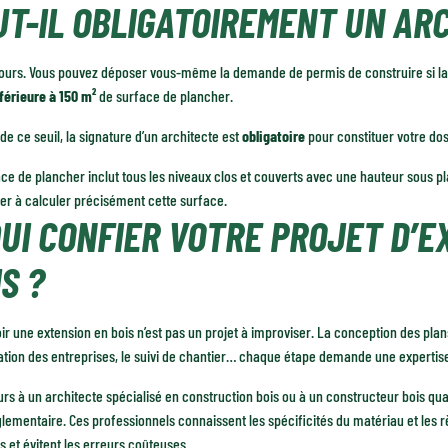
UT-IL OBLIGATOIREMENT UN AR
jours. Vous pouvez déposer vous-même la demande de permis de construire si la
férieure à 150 m²
de surface de plancher.
de ce seuil, la signature d’un architecte est
obligatoire
pour constituer votre dos
ce de plancher inclut tous les niveaux clos et couverts avec une hauteur sous p
er à calculer précisément cette surface.
QUI CONFIER VOTRE PROJET D’E
S ?
r une extension en bois n’est pas un projet à improviser. La conception des plans,
tion des entreprises, le suivi de chantier… chaque étape demande une expertise
rs à un architecte spécialisé en construction bois ou à un constructeur bois qu
glementaire. Ces professionnels connaissent les spécificités du matériau et les r
 et évitent les erreurs coûteuses.