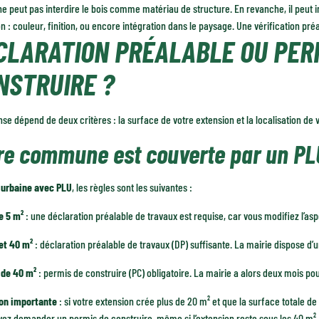
e peut pas interdire le bois comme matériau de structure. En revanche, il peut i
n : couleur, finition, ou encore intégration dans le paysage. Une vérification pré
CLARATION PRÉALABLE OU PER
NSTRUIRE ?
se dépend de deux critères : la surface de votre extension et la localisation de 
re commune est couverte par un PL
 urbaine avec PLU
, les règles sont les suivantes :
e 5 m²
: une déclaration préalable de travaux est requise, car vous modifiez l’as
 et 40 m²
: déclaration préalable de travaux (DP) suffisante. La mairie dispose d
 de 40 m²
: permis de construire (PC) obligatoire. La mairie a alors deux mois pou
on importante
: si votre extension crée plus de 20 m² et que la surface totale 
ez demander un permis de construire, même si l’extension reste sous les 40 m².