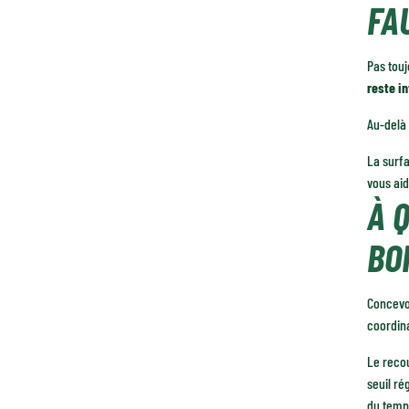
FA
Pas tou
reste in
Au-delà 
La surfa
vous aid
À 
BOI
Concevoi
coordina
Le recou
seuil ré
du temps