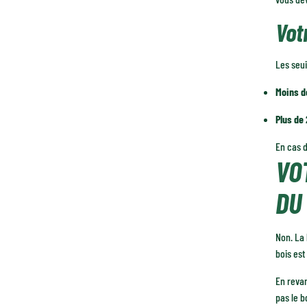
Vot
Les seui
Moins d
Plus de
En cas d
VO
DU 
Non. La 
bois est
En revan
pas le b