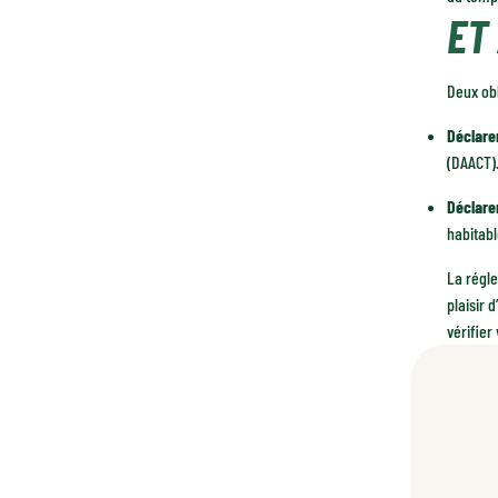
ET
Deux obl
Déclarer
(DAACT).
Déclare
habitabl
La régle
plaisir 
vérifier