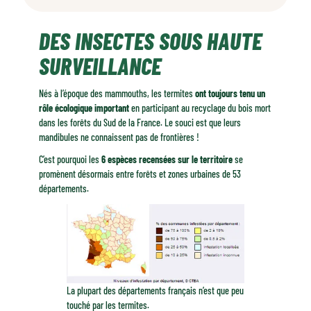
Des insectes sous haute surveillance
DES INSECTES SOUS HAUTE
Des fourmis blanches qui aiment le bois
Des signes avant-coureurs
SURVEILLANCE
Des traitements certifiés
Une prévention active et organisée
Nés à l’époque des mammouths, les termites
ont toujours tenu un
rôle écologique important
en participant au recyclage du bois mort
De drôles de petites bêtes !
dans les forêts du Sud de la France. Le souci est que leurs
Philippe Lageyre, Entreprise TERCAP (64)
mandibules ne connaissent pas de frontières !
C’est pourquoi les
6 espèces recensées sur le territoire
se
promènent désormais entre forêts et zones urbaines de 53
départements.
La plupart des départements français n’est que peu
touché par les termites.