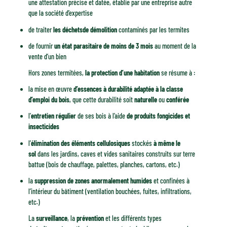
une attestation précise et datée, établie par une entreprise autre
que la société d’expertise
de traiter
les déchets
de démolition
contaminés par les termites
de fournir
un état parasitaire de moins de 3 mois
au moment de la
vente d’un bien
Hors zones termitées,
la protection d’une habitation
se résume à :
la mise en œuvre
d’essences à durabilité adaptée à la classe
d’emploi du bois
, que cette durabilité soit
naturelle
ou
conférée
l’
entretien régulier
de ses bois à l’aide
de produits fongicides et
insecticides
l’
élimination des éléments cellulosiques
stockés
à même le
sol
dans les jardins, caves et vides sanitaires construits sur terre
battue (bois de chauffage, palettes, planches, cartons, etc.)
la
suppression de zones anormalement humides
et confinées à
l’intérieur du bâtiment (ventilation bouchées, fuites, infiltrations,
etc.)
La
surveillance
, la
prévention
et les différents types