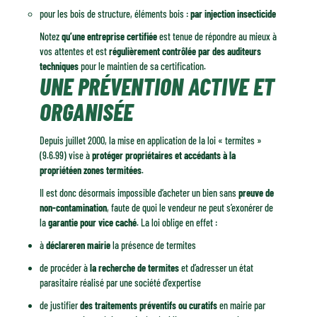
pour les bois de structure, éléments bois :
par injection insecticide
Notez
qu’une entreprise certifiée
est tenue de répondre au mieux à
vos attentes et est
régulièrement contrôlée par des auditeurs
techniques
pour le maintien de sa certification.
UNE PRÉVENTION ACTIVE ET
ORGANISÉE
Depuis juillet 2000, la mise en application de la loi « termites »
(9.6.99) vise à
protéger propriétaires et accédants à la
propriété
en zones termitées
.
Il est donc désormais impossible d’acheter un bien sans
preuve de
non-contamination
, faute de quoi le vendeur ne peut s’exonérer de
la
garantie pour vice caché
. La loi oblige en effet :
à
déclarer
en mairie
la présence de termites
de procéder à
la recherche de termites
et d’adresser un état
parasitaire réalisé par une société d’expertise
de justifier
des traitements préventifs ou curatifs
en mairie par