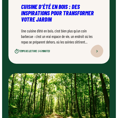
CUISINE D’ÉTÉ EN BOIS : DES
INSPIRATIONS POUR TRANSFORMER
VOTRE JARDIN
Une cuisine d’été en bois, c’est bien plus qu’un coin
barbecue : c’est un vrai espace de vie, un endroit où les
repas se préparent dehors, où les soirées s’étirent
naturellement. Bien conçu, bien réalisé par un
TEMPS DE LECTURE :
3–5 MINUTES
professionnel qualifié, ce type d’aménagement peut
transformer durablement un jardin.