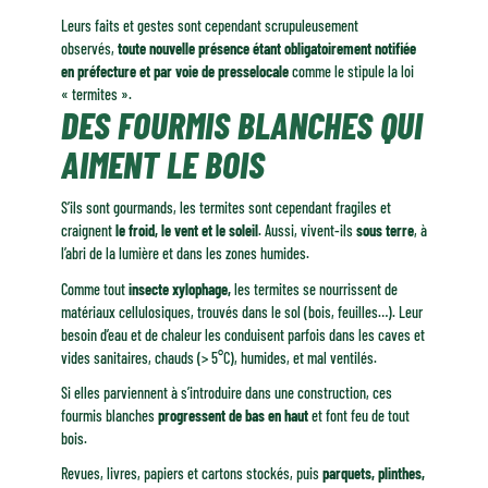
Leurs faits et gestes sont cependant scrupuleusement
observés,
toute nouvelle présence étant obligatoirement notifiée
en préfecture et par voie de presse
locale
comme le stipule la loi
« termites ».
DES FOURMIS BLANCHES QUI
AIMENT LE BOIS
S’ils sont gourmands, les termites sont cependant fragiles et
craignent
le froid, le vent et le soleil
. Aussi, vivent-ils
sous terre
, à
l’abri de la lumière et dans les zones humides.
Comme tout
insecte xylophage,
les termites se nourrissent de
matériaux cellulosiques, trouvés dans le sol (bois, feuilles…). Leur
besoin d’eau et de chaleur les conduisent parfois dans les caves et
vides sanitaires, chauds (> 5°C), humides, et mal ventilés.
Si elles parviennent à s’introduire dans une construction, ces
fourmis blanches
progressent de bas en haut
et font feu de tout
bois.
Revues, livres, papiers et cartons stockés, puis
parquets, plinthes,