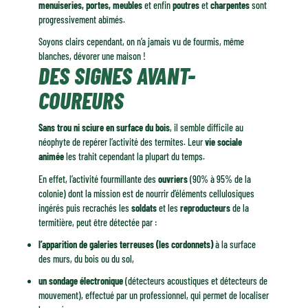
menuiseries, portes, meubles
et enfin
poutres
et
charpentes
sont
progressivement abîmés.
Soyons clairs cependant, on n’a jamais vu de fourmis, même
blanches, dévorer une maison !
DES SIGNES AVANT-
COUREURS
Sans trou ni sciure en surface du bois
, il semble difficile au
néophyte de repérer l’activité des termites. Leur
vie sociale
animée
les trahit cependant la plupart du temps.
En effet, l’activité fourmillante des
ouvriers
(90% à 95% de la
colonie) dont la mission est de nourrir d’éléments cellulosiques
ingérés puis recrachés les
soldats
et les
reproducteurs
de la
termitière, peut être détectée par :
l’apparition de galeries terreuses (les cordonnets)
à la surface
des murs, du bois ou du sol,
un sondage électronique
(détecteurs acoustiques et détecteurs de
mouvement), effectué par un professionnel, qui permet de localiser