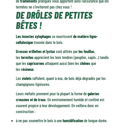
de
traitements
pratiqués vous apportent ainsi l’assurance que les
termites ne s’inviteront pas chez vous !
DE DRÔLES DE PETITES
BÊTES !
Les insectes xylophages
se nourrissent
de matière ligno-
cellulosique
trouvée dans le bois.
Grosses vrillettes et lyctus
sont attirés par
les feuillus
,
les
termites
apprécient les bois tendres (peuplier, sapin…) tandis
que les
capricornes
attaquent aussi bien les
chênes
que
les
résineux
.
Les
violets
raffolent, quant à eux, de bois déjà dégradés par les
champignons lignivores.
Leurs méfaits prennent pour la plupart la forme de
galeries
creusées et de trous
. Un environnement humide et confiné est
souvent propice à leur développement. On veillera donc en
construction :
à ne pas soumettre le bois à une
humidification
de longue durée,