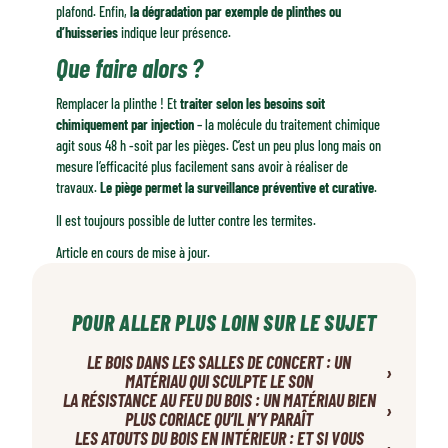
plafond. Enfin,
la dégradation par exemple de plinthes ou
d’huisseries
indique leur présence.
Que faire alors ?
Remplacer la plinthe ! Et
traiter selon les besoins soit
chimiquement par injection
– la molécule du traitement chimique
agit sous 48 h -soit par les pièges. C’est un peu plus long mais on
mesure l’efficacité plus facilement sans avoir à réaliser de
travaux.
Le piège permet la surveillance préventive et curative
.
Il est toujours possible de lutter contre les termites.
Article en cours de mise à jour.
POUR ALLER PLUS LOIN SUR LE SUJET
LE BOIS DANS LES SALLES DE CONCERT : UN
›
MATÉRIAU QUI SCULPTE LE SON
LA RÉSISTANCE AU FEU DU BOIS : UN MATÉRIAU BIEN
›
PLUS CORIACE QU’IL N’Y PARAÎT
LES ATOUTS DU BOIS EN INTÉRIEUR : ET SI VOUS
›