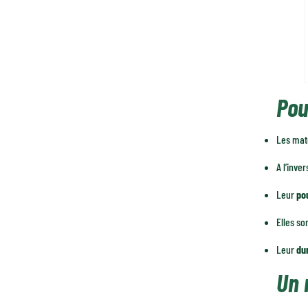
Pou
Les mat
A l’inve
Leur
po
Elles so
Leur
du
Un 