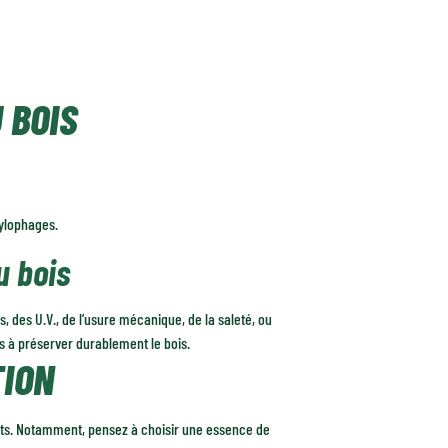
 BOIS
xylophages.
u bois
es, des U.V., de l’usure mécanique, de la saleté, ou
pas à préserver durablement le bois.
TION
nts. Notamment, pensez à choisir une essence de