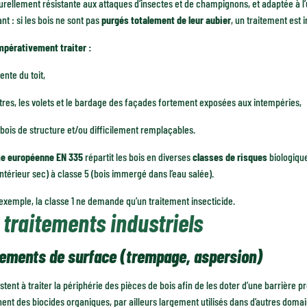
urellement résistante aux attaques d’insectes et de champignons, et adaptée à l’
t : si les bois ne sont pas
purgés totalement de leur aubier
, un traitement est 
impérativement traiter :
ente du toit,
tres, les volets et le bardage des façades fortement exposées aux intempéries,
 bois de structure et/ou difficilement remplaçables.
e européenne EN 335
répartit les bois en diverses
classes de risques
biologique
intérieur sec) à classe 5 (bois immergé dans l’eau salée).
d’exemple, la classe 1 ne demande qu’un traitement insecticide.
 traitements industriels
tements de surface (trempage, aspersion)
istent à traiter la périphérie des pièces de bois afin de les doter d’une barrière p
ent des biocides organiques, par ailleurs largement utilisés dans d’autres domai