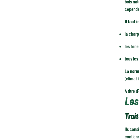
bois nat
cependan
Il faut 
la charp
les fenê
tous les
La
norm
(climat 
A titre 
Les
Trai
Ils cons
contienn