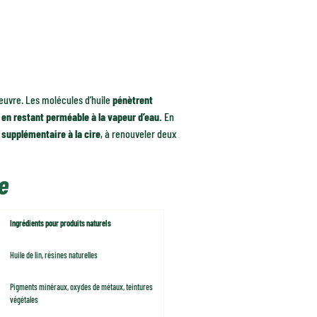
 œuvre. Les molécules d’huile
pénètrent
 en restant perméable à la vapeur d’eau.
En
 supplémentaire à la cire
, à renouveler deux
e
Ingrédients pour produits naturels
Huile de lin, résines naturelles
Pigments minéraux, oxydes de métaux, teintures
végétales