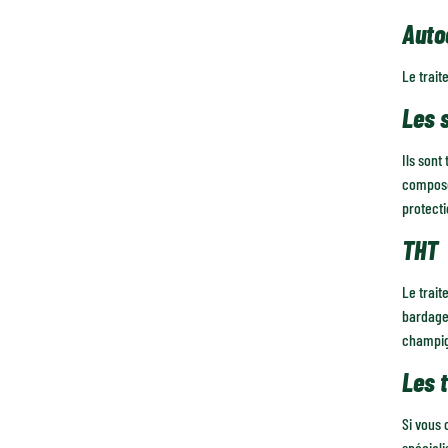
Auto
Le trait
Les 
Ils sont
composés
protecti
THT
Le trait
bardage 
champign
Les 
Si vous 
spéciali