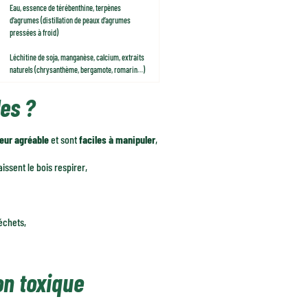
Eau, essence de térébenthine, terpènes
d’agrumes (distillation de peaux d’agrumes
pressées à froid)
Léchitine de soja, manganèse, calcium, extraits
naturels (chrysanthème, bergamote, romarin…)
les ?
eur agréable
et sont
faciles à manipuler
,
aissent le bois respirer,
échets,
on toxique