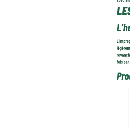
LE
L’h
L’imprég
légèrem
revanche
fois par
Pro