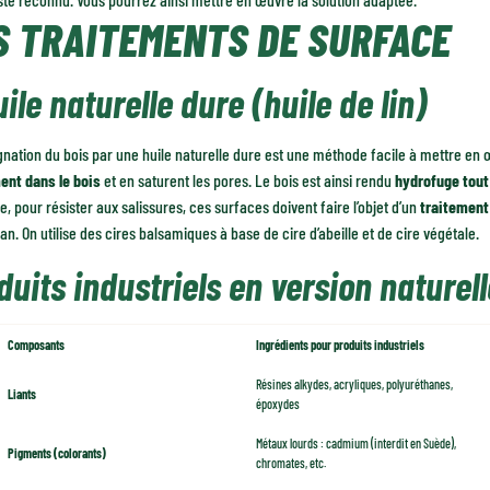
S TRAITEMENTS DE SURFACE
uile naturelle dure (huile de lin)
nation du bois par une huile naturelle dure est une méthode facile à mettre en
ent dans le bois
et en saturent les pores. Le bois est ainsi rendu
hydrofuge tout
, pour résister aux salissures, ces surfaces doivent faire l’objet d’un
traitement
 an. On utilise des cires balsamiques à base de cire d’abeille et de cire végétale.
duits industriels en version naturell
Composants
Ingrédients pour produits industriels
Résines alkydes, acryliques, polyuréthanes,
Liants
époxydes
Métaux lourds : cadmium (interdit en Suède),
Pigments (colorants)
chromates, etc.