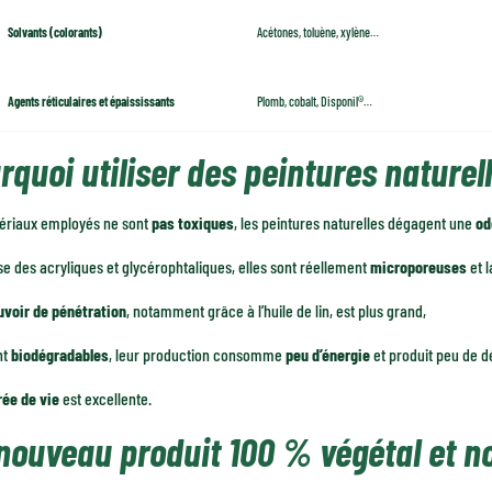
Solvants (colorants)
Acétones, toluène, xylène…
Agents réticulaires et épaississants
Plomb, cobalt, Disponil®…
rquoi utiliser des peintures naturel
ériaux employés ne sont
pas toxiques
, les peintures naturelles dégagent une
od
rse des acryliques et glycérophtaliques, elles sont réellement
microporeuses
et l
uvoir de pénétration
, notamment grâce à l’huile de lin, est plus grand,
nt
biodégradables
, leur production consomme
peu d’énergie
et produit peu de d
rée de vie
est excellente.
nouveau produit 100 % végétal et n