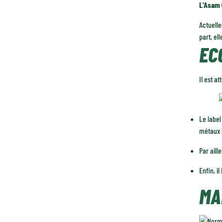
L’Asam 
Actuelle
part, el
EC
Il est a
Le label
métaux 
Par aill
Enfin, i
MA