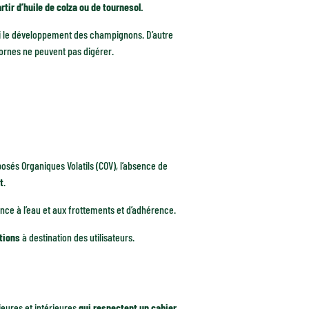
ir d’huile de colza ou de tournesol.
i le développement des champignons. D’autre
icornes ne peuvent pas digérer.
osés Organiques Volatils (COV), l’absence de
t
.
ce à l’eau et aux frottements et d’adhérence.
tions
à destination des utilisateurs.
ieures et intérieures
qui respectent un cahier