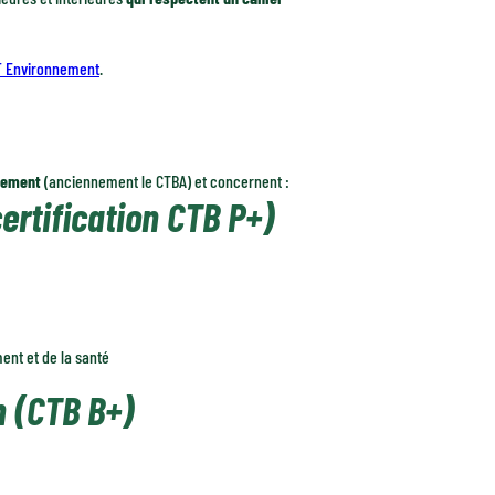
F Environnement
.
blement
(anciennement le CTBA) et concernent :
ertification CTB P+)
ment et de la santé
n (CTB B+)