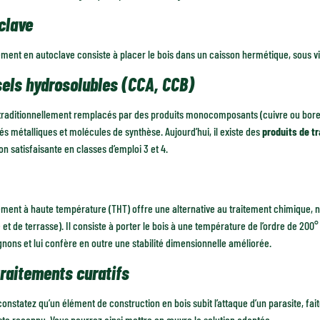
clave
ement en autoclave consiste à placer le bois dans un caisson hermétique, sous vi
sels hydrosolubles (CCA, CCB)
 traditionnellement remplacés par des produits monocomposants (cuivre ou bore
 métalliques et molécules de synthèse. Aujourd’hui, il existe des
produits de t
on satisfaisante en classes d’emploi 3 et 4.
ement à haute température (THT) offre une alternative au traitement chimique, 
et de terrasse). Il consiste à porter le bois à une température de l’ordre de 200° 
ons et lui confère en outre une stabilité dimensionnelle améliorée.
traitements curatifs
constatez qu’un élément de construction en bois subit l’attaque d’un parasite, fai
ste reconnu. Vous pourrez ainsi mettre en œuvre la solution adaptée.