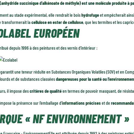
(anhydride succinique d’alkénoate de méthyle) est une molécule produite à part
ment au stade expérimental, elle rendrait le bois
hydrofuge
et empêcherait ains
le transformerait la
cellulose en ester de cellulose
, que les termites et les capr
OLABEL EUROPÉEN
ttribué depuis 1996 à des peintures et des vernis d’intérieur :
 garantit une teneur réduite en Substances Organiques Volatiles (SOV) et en Comp
lourds et de substances classées
dangereuses pour la santé ou l’environnemen
eurs, il impose des
critères de qualité
en termes de pouvoir masquant, de résistan
l impose la présence sur l’emballage d’
informations précises
et de
recommanda
RQUE « NF ENVIRONNEMENT »
Elle est attribuée depuis 1992 à des peintures extér