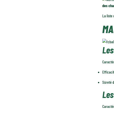
des cha
La liste
MA
Les
Caractér
Efficaci
Sûreté d
Les
Caractér