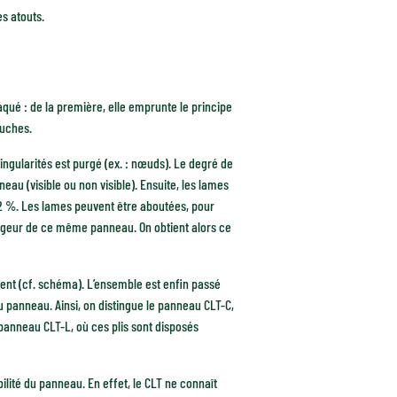
s atouts.
qué : de la première, elle emprunte le principe
ouches.
ingularités est purgé (ex. : nœuds). Le degré de
eau (visible ou non visible). Ensuite, les lames
 12 %. Les lames peuvent être aboutées, pour
argeur de ce même panneau. On obtient alors ce
ment (cf. schéma). L’ensemble est enfin passé
du panneau. Ainsi, on distingue le panneau CLT-C,
panneau CLT-L, où ces plis sont disposés
ilité du panneau. En effet, le CLT ne connaît