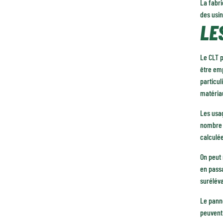
La fabri
des usi
LE
Le CLT p
être emp
particul
matériau
Les usag
nombre d
calculée
On peut 
en passa
suréléva
Le pann
peuvent 