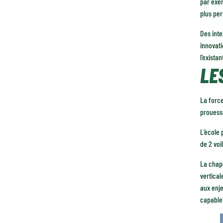
par exem
plus per
Des inte
innovati
l’existan
LE
La force
prouesse
L’école
de 2 voi
La chape
vertical
aux enje
capable