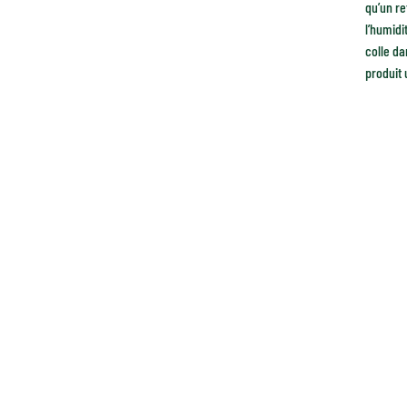
qu’un re
l’humidi
colle da
produit 