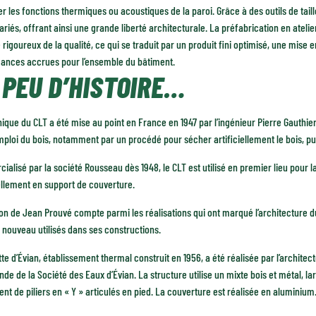
r les fonctions thermiques ou acoustiques de la paroi. Grâce à des outils de taill
variés, offrant ainsi une grande liberté architecturale. La préfabrication en ateli
 rigoureux de la qualité, ce qui se traduit par un produit fini optimisé, une mise e
ances accrues pour l’ensemble du bâtiment.
 PEU D’HISTOIRE…
ique du CLT a été mise au point en France en 1947 par l’ingénieur Pierre Gauthie
mploi du bois, notamment par un procédé pour sécher artificiellement le bois, puis
alisé par la société Rousseau dès 1948, le CLT est utilisé en premier lieu pour la 
ellement en support de couverture.
n de Jean Prouvé compte parmi les réalisations qui ont marqué l’architecture d
 nouveau utilisés dans ses constructions.
te d’Évian, établissement thermal construit en 1956, a été réalisée par l’architec
de de la Société des Eaux d’Évian. La structure utilise un mixte bois et métal, lar
nt de piliers en « Y » articulés en pied. La couverture est réalisée en aluminium