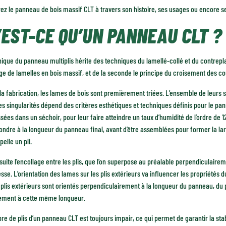
z le panneau de bois massif CLT à travers son histoire, ses usages ou encore se
’EST-CE QU’UN PANNEAU CLT ?
ique du panneau multiplis hérite des techniques du lamellé-collé et du contrepla
ge de lamelles en bois massif, et de la seconde le principe du croisement des c
la fabrication, les lames de bois sont premièrement triées. L’ensemble de leurs s
s singularités dépend des critères esthétiques et techniques définis pour le pann
sées dans un séchoir, pour leur faire atteindre un taux d’humidité de l’ordre de
ondre à la longueur du panneau final, avant d’être assemblées pour former la l
pelle un pli.
suite l’encollage entre les plis, que l’on superpose au préalable perpendiculaire
sse. L’orientation des lames sur les plis extérieurs va influencer les propriétés 
 plis extérieurs sont orientés perpendiculairement à la longueur du panneau, du 
lement à cette même longueur.
e de plis d’un panneau CLT est toujours impair, ce qui permet de garantir la stab