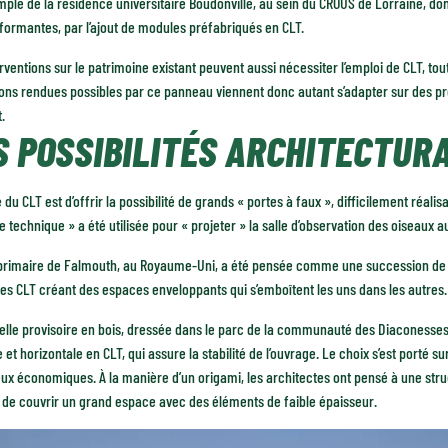
ple de la résidence universitaire Boudonville, au sein du CROUS de Lorraine, do
formantes, par l’ajout de modules préfabriqués en CLT.
rventions sur le patrimoine existant peuvent aussi nécessiter l’emploi de CLT, to
ons rendues possibles par ce panneau viennent donc autant s’adapter sur des pro
t.
S POSSIBILITÉS ARCHITECTUR
 du CLT est d’offrir la possibilité de grands « portes à faux », difficilement réal
 technique » a été utilisée pour « projeter » la salle d’observation des oiseaux
 primaire de Falmouth, au Royaume-Uni, a été pensée comme une succession de
les CLT créant des espaces enveloppants qui s’emboîtent les uns dans les autres.
lle provisoire en bois, dressée dans le parc de la communauté des Diaconesses 
e et horizontale en CLT, qui assure la stabilité de l’ouvrage. Le choix s’est porté 
ux économiques. À la manière d’un origami, les architectes ont pensé à une stru
 de couvrir un grand espace avec des éléments de faible épaisseur.