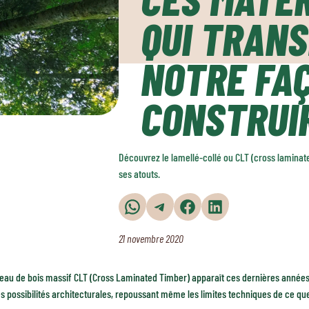
QUI TRAN
NOTRE FA
CONSTRUI
Découvrez le lamellé-collé ou CLT (cross laminate
ses atouts.
Partager sur WhatsApp
Partager sur Telegram
Partager sur Facebook
Partager sur LinkedIn
21 novembre 2020
eau de bois massif CLT (Cross Laminated Timber) apparaît ces dernières années
s possibilités architecturales, repoussant même les limites techniques de ce que l