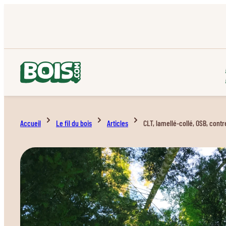
Accueil
Le fil du bois
Articles
CLT, lamellé-collé, OSB, cont