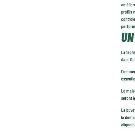
améliore
profils 
contrôle
perform
UN
La techn
dans l’e
Commerci
essenti
La maiso
seront à
La buvet
la deman
aligneme