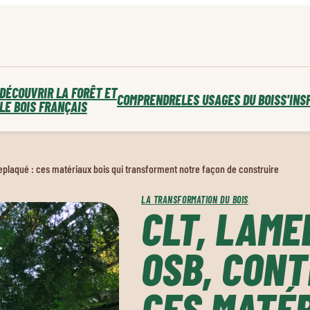
DÉCOUVRIR LA FORÊT ET
COMPRENDRE
LES USAGES DU BOIS
S'INS
LE BOIS FRANÇAIS
replaqué : ces matériaux bois qui transforment notre façon de construire
LA TRANSFORMATION DU BOIS
CLT, LAME
OSB, CONT
CES MATÉR