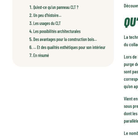
Découvre
Qu’est-ce qu’un panneau CLT ?
Un peu d’histoire…
QU
Les usages du CLT
Les possibilités architecturales
La techn
Des avantages pour la construction bois…
du colla
… Et des qualités esthétiques pour son intérieur
En résumé
Lors de 
purge de
sont pas
corresp
qu’on ap
Vient en
sous pre
dont les
parallè
Le nombr