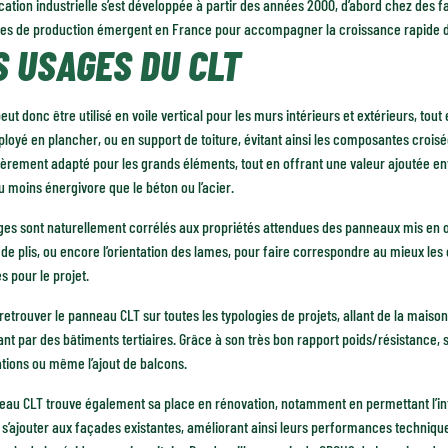
cation industrielle s’est développée à partir des années 2000, d’abord chez des f
nes de production émergent en France pour accompagner la croissance rapide 
S USAGES DU CLT
eut donc être utilisé en voile vertical pour les murs intérieurs et extérieurs, tout en
loyé en plancher, ou en support de toiture, évitant ainsi les composantes croisée
ièrement adapté pour les grands éléments, tout en offrant une valeur ajoutée env
 moins énergivore que le béton ou l’acier.
es sont naturellement corrélés aux propriétés attendues des panneaux mis en œu
e plis, ou encore l’orientation des lames, pour faire correspondre au mieux les 
s pour le projet.
retrouver le panneau CLT sur toutes les typologies de projets, allant de la maison
nt par des bâtiments tertiaires. Grâce à son très bon rapport poids/résistance, 
tions ou même l’ajout de balcons.
eau CLT trouve également sa place en rénovation, notamment en permettant l’in
s’ajouter aux façades existantes, améliorant ainsi leurs performances technique